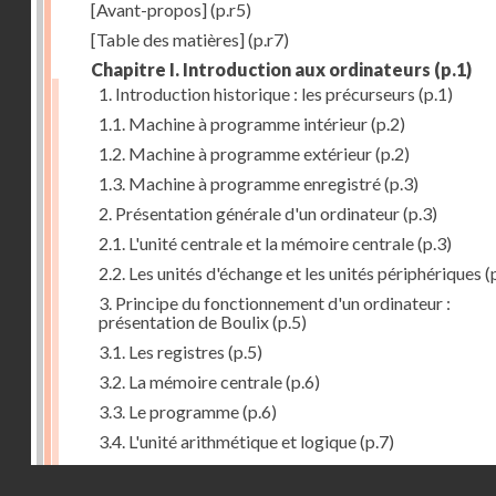
[Avant-propos]
(p.r5)
[Table des matières]
(p.r7)
Chapitre I. Introduction aux ordinateurs
(p.1)
1. Introduction historique : les précurseurs
(p.1)
1.1. Machine à programme intérieur
(p.2)
1.2. Machine à programme extérieur
(p.2)
1.3. Machine à programme enregistré
(p.3)
2. Présentation générale d'un ordinateur
(p.3)
2.1. L'unité centrale et la mémoire centrale
(p.3)
2.2. Les unités d'échange et les unités périphériques
(
3. Principe du fonctionnement d'un ordinateur :
présentation de Boulix
(p.5)
3.1. Les registres
(p.5)
3.2. La mémoire centrale
(p.6)
3.3. Le programme
(p.6)
3.4. L'unité arithmétique et logique
(p.7)
3.5. L'unité de contrôle
(p.8)
Droits réservés - CNAM