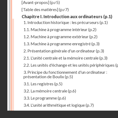
[Avant-propos]
(p.r5)
[Table des matières]
(p.r7)
Chapitre I. Introduction aux ordinateurs
(p.1)
1. Introduction historique : les précurseurs
(p.1)
1.1. Machine à programme intérieur
(p.2)
1.2. Machine à programme extérieur
(p.2)
1.3. Machine à programme enregistré
(p.3)
2. Présentation générale d'un ordinateur
(p.3)
2.1. L'unité centrale et la mémoire centrale
(p.3)
2.2. Les unités d'échange et les unités périphériques
(
3. Principe du fonctionnement d'un ordinateur :
présentation de Boulix
(p.5)
3.1. Les registres
(p.5)
3.2. La mémoire centrale
(p.6)
3.3. Le programme
(p.6)
3.4. L'unité arithmétique et logique
(p.7)
3.5. L'unité de contrôle
(p.8)
Droits réservés - CNAM