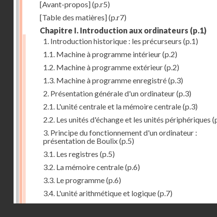
[Avant-propos]
(p.r5)
[Table des matières]
(p.r7)
Chapitre I. Introduction aux ordinateurs
(p.1)
1. Introduction historique : les précurseurs
(p.1)
1.1. Machine à programme intérieur
(p.2)
1.2. Machine à programme extérieur
(p.2)
1.3. Machine à programme enregistré
(p.3)
2. Présentation générale d'un ordinateur
(p.3)
2.1. L'unité centrale et la mémoire centrale
(p.3)
2.2. Les unités d'échange et les unités périphériques
(
3. Principe du fonctionnement d'un ordinateur :
présentation de Boulix
(p.5)
3.1. Les registres
(p.5)
3.2. La mémoire centrale
(p.6)
3.3. Le programme
(p.6)
3.4. L'unité arithmétique et logique
(p.7)
3.5. L'unité de contrôle
(p.8)
Droits réservés - CNAM