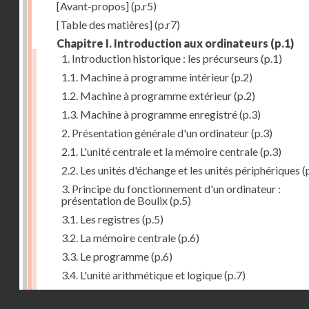
[Avant-propos]
(p.r5)
[Table des matières]
(p.r7)
Chapitre I. Introduction aux ordinateurs
(p.1)
1. Introduction historique : les précurseurs
(p.1)
1.1. Machine à programme intérieur
(p.2)
1.2. Machine à programme extérieur
(p.2)
1.3. Machine à programme enregistré
(p.3)
2. Présentation générale d'un ordinateur
(p.3)
2.1. L'unité centrale et la mémoire centrale
(p.3)
2.2. Les unités d'échange et les unités périphériques
(
3. Principe du fonctionnement d'un ordinateur :
présentation de Boulix
(p.5)
3.1. Les registres
(p.5)
3.2. La mémoire centrale
(p.6)
3.3. Le programme
(p.6)
3.4. L'unité arithmétique et logique
(p.7)
3.5. L'unité de contrôle
(p.8)
Droits réservés - CNAM