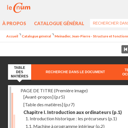
À PROPOS
CATALOGUE GÉNÉRAL
Accueil
Catalogue général
Meinadier, Jean-Pierre - Structure et fonctio
TABLE
T
DES
RECHERCHE DANS LE DOCUMENT
OC
MATIÈRES
PAGE DE TITRE (Première image)
[Avant-propos]
(p.r5)
[Table des matières]
(p.r7)
Chapitre I. Introduction aux ordinateurs
(p.1)
1. Introduction historique : les précurseurs
(p.1)
1.1. Machine à programme intérieur
(p.2)