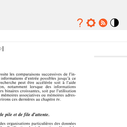
Mode
contraste
élévé