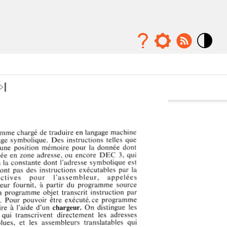
Mode
contraste
élévé