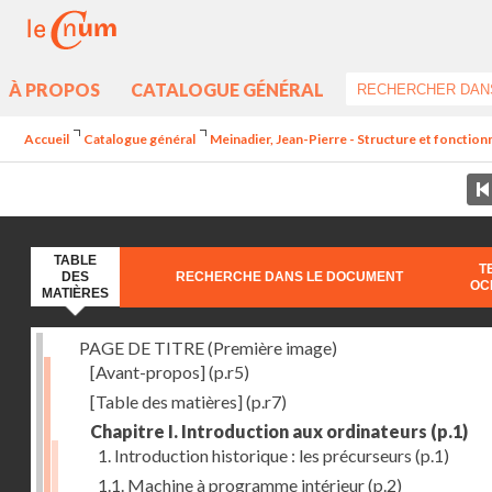
À PROPOS
CATALOGUE GÉNÉRAL
Accueil
Catalogue général
Meinadier, Jean-Pierre - Structure et fonctio
TABLE
T
DES
RECHERCHE DANS LE DOCUMENT
OC
MATIÈRES
PAGE DE TITRE (Première image)
[Avant-propos]
(p.r5)
[Table des matières]
(p.r7)
Chapitre I. Introduction aux ordinateurs
(p.1)
1. Introduction historique : les précurseurs
(p.1)
1.1. Machine à programme intérieur
(p.2)