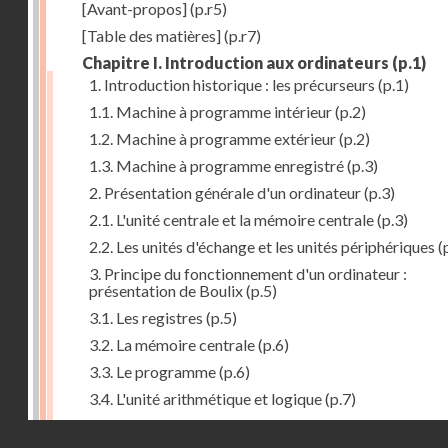
[Avant-propos]
(p.r5)
[Table des matières]
(p.r7)
Chapitre I. Introduction aux ordinateurs
(p.1)
1. Introduction historique : les précurseurs
(p.1)
1.1. Machine à programme intérieur
(p.2)
1.2. Machine à programme extérieur
(p.2)
1.3. Machine à programme enregistré
(p.3)
2. Présentation générale d'un ordinateur
(p.3)
2.1. L'unité centrale et la mémoire centrale
(p.3)
2.2. Les unités d'échange et les unités périphériques
(
3. Principe du fonctionnement d'un ordinateur :
présentation de Boulix
(p.5)
3.1. Les registres
(p.5)
3.2. La mémoire centrale
(p.6)
3.3. Le programme
(p.6)
3.4. L'unité arithmétique et logique
(p.7)
3.5. L'unité de contrôle
(p.8)
Droits réservés - CNAM