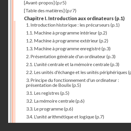
[Avant-propos]
(p.r5)
[Table des matières]
(p.r7)
Chapitre I. Introduction aux ordinateurs
(p.1)
1. Introduction historique : les précurseurs
(p.1)
1.1. Machine à programme intérieur
(p.2)
1.2. Machine à programme extérieur
(p.2)
1.3. Machine à programme enregistré
(p.3)
2. Présentation générale d'un ordinateur
(p.3)
2.1. L'unité centrale et la mémoire centrale
(p.3)
2.2. Les unités d'échange et les unités périphériques
(
3. Principe du fonctionnement d'un ordinateur :
présentation de Boulix
(p.5)
3.1. Les registres
(p.5)
3.2. La mémoire centrale
(p.6)
3.3. Le programme
(p.6)
3.4. L'unité arithmétique et logique
(p.7)
3.5. L'unité de contrôle
(p.8)
Droits réservés - CNAM