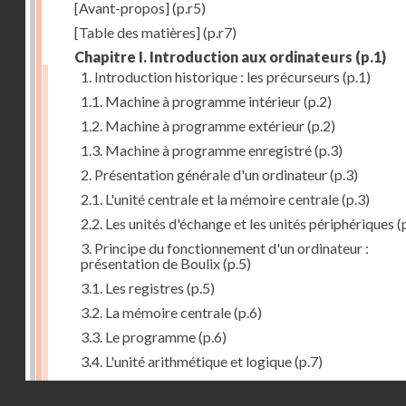
[Avant-propos]
(p.r5)
[Table des matières]
(p.r7)
Chapitre I. Introduction aux ordinateurs
(p.1)
1. Introduction historique : les précurseurs
(p.1)
1.1. Machine à programme intérieur
(p.2)
1.2. Machine à programme extérieur
(p.2)
1.3. Machine à programme enregistré
(p.3)
2. Présentation générale d'un ordinateur
(p.3)
2.1. L'unité centrale et la mémoire centrale
(p.3)
2.2. Les unités d'échange et les unités périphériques
(
3. Principe du fonctionnement d'un ordinateur :
présentation de Boulix
(p.5)
3.1. Les registres
(p.5)
3.2. La mémoire centrale
(p.6)
3.3. Le programme
(p.6)
3.4. L'unité arithmétique et logique
(p.7)
3.5. L'unité de contrôle
(p.8)
Droits réservés - CNAM