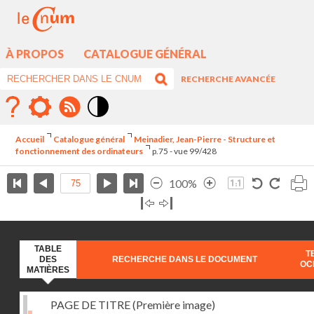
À PROPOS
CATALOGUE GÉNÉRAL
RECHERCHE AVANCÉE
Mode
contraste
Accueil
Catalogue général
Meinadier, Jean-Pierre - Structure et
élévé
fonctionnement des ordinateurs
p.75 - vue 99/428
100%
TABLE
T
DES
RECHERCHE DANS LE DOCUMENT
OC
MATIÈRES
PAGE DE TITRE (Première image)