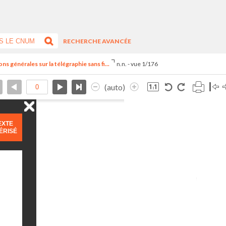
RECHERCHE AVANCÉE
s générales sur la télégraphie sans fi...
n.n. - vue 1/176
(auto)
EXTE
ÉRISÉ