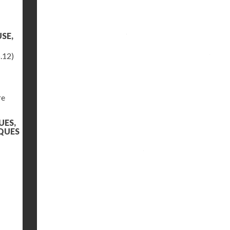
SE,
.12)
re
UES,
QUES