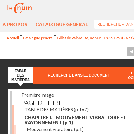
À PROPOS
CATALOGUE GÉNÉRAL
Accueil
Catalogue général
Gillet de Valbreuze, Robert (1877-1953) - Notion
TABLE
T
DES
RECHERCHE DANS LE DOCUMENT
OC
MATIÈRES
Première image
PAGE DE TITRE
TABLE DES MATIÈRES
(p.167)
CHAPITRE I. - MOUVEMENT VIBRATOIRE ET
RAYONNEMENT
(p.1)
Mouvement vibratoire
(p.1)