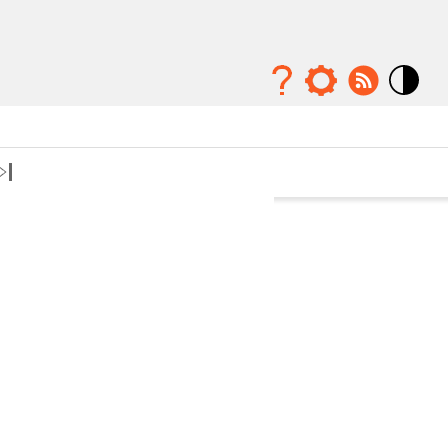
Mode
contraste
élévé