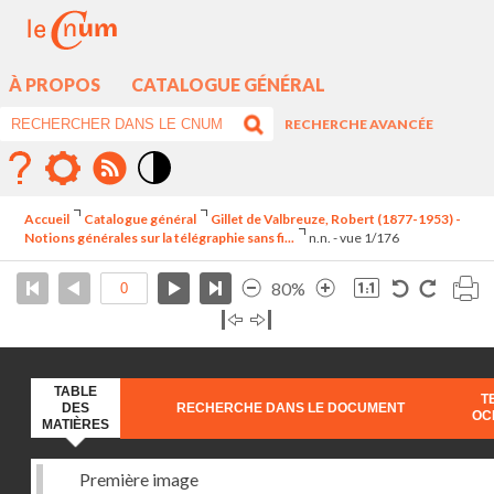
À PROPOS
CATALOGUE GÉNÉRAL
RECHERCHE AVANCÉE
Mode
contraste
Accueil
Catalogue général
Gillet de Valbreuze, Robert (1877-1953) -
élévé
Notions générales sur la télégraphie sans fi...
n.n. - vue 1/176
80%
TABLE
T
DES
RECHERCHE DANS LE DOCUMENT
OC
MATIÈRES
Première image