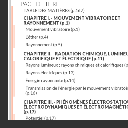
PAGE DE TITRE
TABLE DES MATIÈRES
(p.167)
CHAPITRE I. - MOUVEMENT VIBRATOIRE ET
RAYONNEMENT
(p.1)
Mouvement vibratoire
(p.1)
L'éther
(p.4)
Rayonnement
(p.5)
CHAPITRE II. - RADIATION CHIMIQUE, LUMINEU
CALORIFIQUE ET ÉLECTRIQUE
(p.11)
Rayons lumineux ; rayons chimiques et calorifiques
(p
Rayons électriques
(p.13)
Énergie rayonnante
(p.14)
Transmission de l'énergie par le mouvement vibratoi
(p.16)
CHAPITRE III. - PHÉNOMÈNES ÉLECTROSTATIQ
ÉLECTRODYNAMIQUES ET ÉLECTROMAGNÉTI
(p.17)
Potentiel
(p.17)
Droits réservés - CNAM
Charge électrique
(p.18)