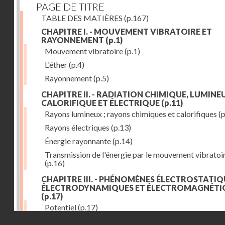
PAGE DE TITRE
TABLE DES MATIÈRES
(p.167)
CHAPITRE I. - MOUVEMENT VIBRATOIRE ET
RAYONNEMENT
(p.1)
Mouvement vibratoire
(p.1)
L'éther
(p.4)
Rayonnement
(p.5)
CHAPITRE II. - RADIATION CHIMIQUE, LUMINEU
CALORIFIQUE ET ÉLECTRIQUE
(p.11)
Rayons lumineux ; rayons chimiques et calorifiques
(p
Rayons électriques
(p.13)
Énergie rayonnante
(p.14)
Transmission de l'énergie par le mouvement vibratoi
(p.16)
CHAPITRE III. - PHÉNOMÈNES ÉLECTROSTATIQ
ÉLECTRODYNAMIQUES ET ÉLECTROMAGNÉTI
(p.17)
Potentiel
(p.17)
Droits réservés - CNAM
Charge électrique
(p.18)