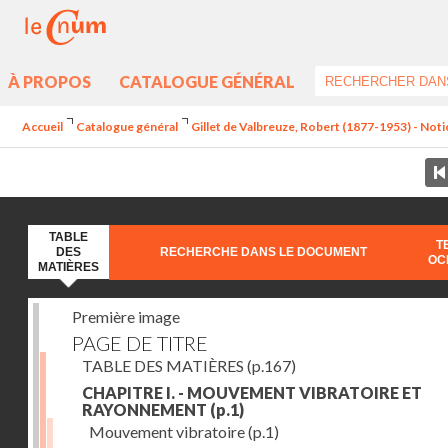
À PROPOS
CATALOGUE GÉNÉRAL
Accueil
Catalogue général
Gillet de Valbreuze, Robert (1877-1953) - Notion
TABLE
T
DES
RECHERCHE DANS LE DOCUMENT
OC
MATIÈRES
Première image
PAGE DE TITRE
TABLE DES MATIÈRES
(p.167)
CHAPITRE I. - MOUVEMENT VIBRATOIRE ET
RAYONNEMENT
(p.1)
Mouvement vibratoire
(p.1)