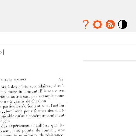
Mode
contraste
élévé