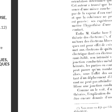
SE,
.12)
re
UES,
QUES