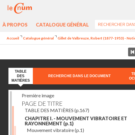
À PROPOS
CATALOGUE GÉNÉRAL
Accueil
Catalogue général
Gillet de Valbreuze, Robert (1877-1953) - Notion
TABLE
T
DES
RECHERCHE DANS LE DOCUMENT
OC
MATIÈRES
Première image
PAGE DE TITRE
TABLE DES MATIÈRES
(p.167)
CHAPITRE I. - MOUVEMENT VIBRATOIRE ET
RAYONNEMENT
(p.1)
Mouvement vibratoire
(p.1)