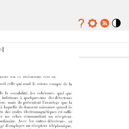
Mode
contraste
élévé