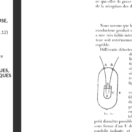
SE,
.12)
re
UES,
QUES