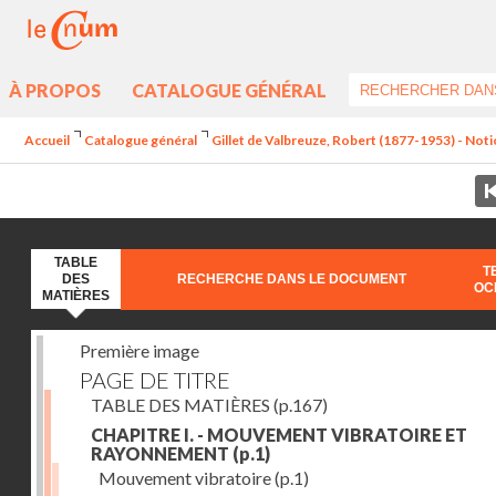
À PROPOS
CATALOGUE GÉNÉRAL
Accueil
Catalogue général
Gillet de Valbreuze, Robert (1877-1953) - Notion
TABLE
T
DES
RECHERCHE DANS LE DOCUMENT
OC
MATIÈRES
Première image
PAGE DE TITRE
TABLE DES MATIÈRES
(p.167)
CHAPITRE I. - MOUVEMENT VIBRATOIRE ET
RAYONNEMENT
(p.1)
Mouvement vibratoire
(p.1)