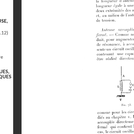
SE,
.12)
re
UES,
QUES