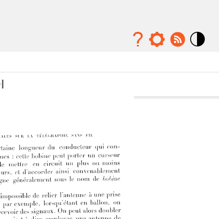
Mode
contraste
élévé