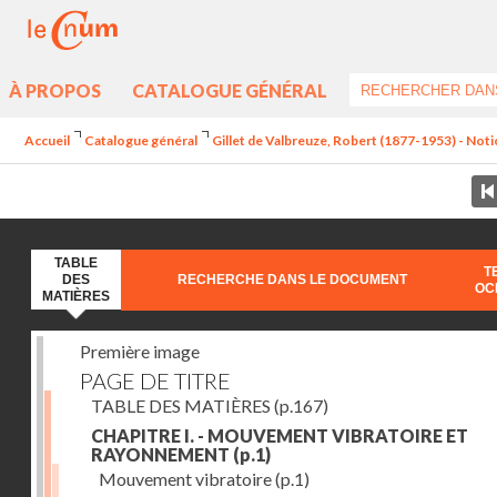
À PROPOS
CATALOGUE GÉNÉRAL
Accueil
Catalogue général
Gillet de Valbreuze, Robert (1877-1953) - Notion
TABLE
T
DES
RECHERCHE DANS LE DOCUMENT
OC
MATIÈRES
Première image
PAGE DE TITRE
TABLE DES MATIÈRES
(p.167)
CHAPITRE I. - MOUVEMENT VIBRATOIRE ET
RAYONNEMENT
(p.1)
Mouvement vibratoire
(p.1)