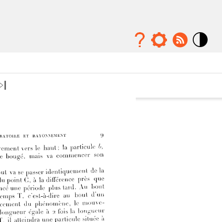
Mode
contraste
élévé