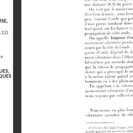
SE,
.12)
re
UES,
QUES