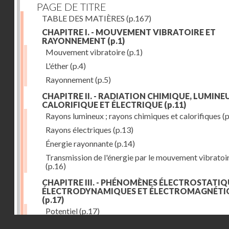
PAGE DE TITRE
TABLE DES MATIÈRES
(p.167)
CHAPITRE I. - MOUVEMENT VIBRATOIRE ET
RAYONNEMENT
(p.1)
Mouvement vibratoire
(p.1)
L'éther
(p.4)
Rayonnement
(p.5)
CHAPITRE II. - RADIATION CHIMIQUE, LUMINEU
CALORIFIQUE ET ÉLECTRIQUE
(p.11)
Rayons lumineux ; rayons chimiques et calorifiques
(p
Rayons électriques
(p.13)
Énergie rayonnante
(p.14)
Transmission de l'énergie par le mouvement vibratoi
(p.16)
CHAPITRE III. - PHÉNOMÈNES ÉLECTROSTATIQ
ÉLECTRODYNAMIQUES ET ÉLECTROMAGNÉTI
(p.17)
Potentiel
(p.17)
Droits réservés - CNAM
Charge électrique
(p.18)