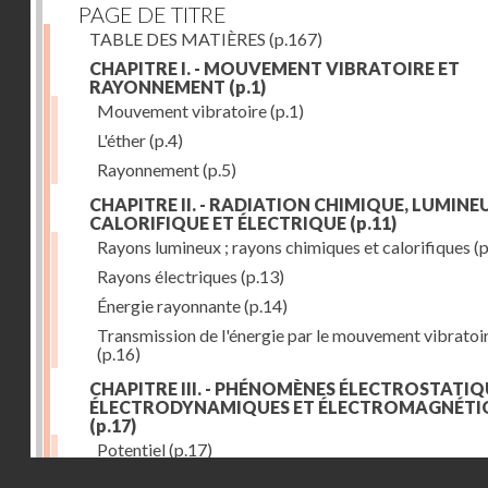
PAGE DE TITRE
TABLE DES MATIÈRES
(p.167)
CHAPITRE I. - MOUVEMENT VIBRATOIRE ET
RAYONNEMENT
(p.1)
Mouvement vibratoire
(p.1)
L'éther
(p.4)
Rayonnement
(p.5)
CHAPITRE II. - RADIATION CHIMIQUE, LUMINEU
CALORIFIQUE ET ÉLECTRIQUE
(p.11)
Rayons lumineux ; rayons chimiques et calorifiques
(p
Rayons électriques
(p.13)
Énergie rayonnante
(p.14)
Transmission de l'énergie par le mouvement vibratoi
(p.16)
CHAPITRE III. - PHÉNOMÈNES ÉLECTROSTATIQ
ÉLECTRODYNAMIQUES ET ÉLECTROMAGNÉTI
(p.17)
Potentiel
(p.17)
Droits réservés - CNAM
Charge électrique
(p.18)