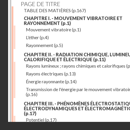
PAGE DE TITRE
TABLE DES MATIÈRES
(p.167)
CHAPITRE I. - MOUVEMENT VIBRATOIRE ET
RAYONNEMENT
(p.1)
Mouvement vibratoire
(p.1)
L'éther
(p.4)
Rayonnement
(p.5)
CHAPITRE II. - RADIATION CHIMIQUE, LUMINEU
CALORIFIQUE ET ÉLECTRIQUE
(p.11)
Rayons lumineux ; rayons chimiques et calorifiques
(p
Rayons électriques
(p.13)
Énergie rayonnante
(p.14)
Transmission de l'énergie par le mouvement vibratoi
(p.16)
CHAPITRE III. - PHÉNOMÈNES ÉLECTROSTATIQ
ÉLECTRODYNAMIQUES ET ÉLECTROMAGNÉTI
(p.17)
Potentiel
(p.17)
Droits réservés - CNAM
Charge électrique
(p.18)