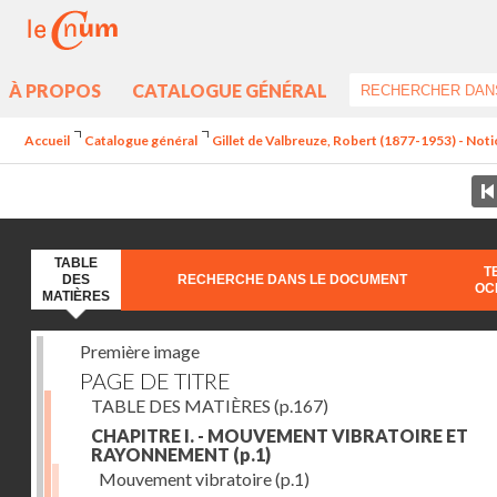
À PROPOS
CATALOGUE GÉNÉRAL
Accueil
Catalogue général
Gillet de Valbreuze, Robert (1877-1953) - Notion
TABLE
T
DES
RECHERCHE DANS LE DOCUMENT
OC
MATIÈRES
Première image
PAGE DE TITRE
TABLE DES MATIÈRES
(p.167)
CHAPITRE I. - MOUVEMENT VIBRATOIRE ET
RAYONNEMENT
(p.1)
Mouvement vibratoire
(p.1)