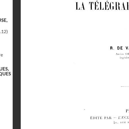
SE,
.12)
re
UES,
QUES