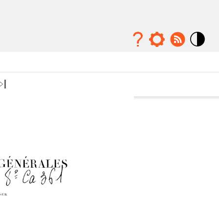
Mode
contraste
élévé