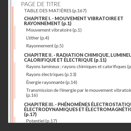
PAGE DE TITRE
TABLE DES MATIÈRES
(p.167)
CHAPITRE I. - MOUVEMENT VIBRATOIRE ET
RAYONNEMENT
(p.1)
Mouvement vibratoire
(p.1)
L'éther
(p.4)
Rayonnement
(p.5)
CHAPITRE II. - RADIATION CHIMIQUE, LUMINEU
CALORIFIQUE ET ÉLECTRIQUE
(p.11)
Rayons lumineux ; rayons chimiques et calorifiques
(p
Rayons électriques
(p.13)
Énergie rayonnante
(p.14)
Transmission de l'énergie par le mouvement vibratoi
(p.16)
CHAPITRE III. - PHÉNOMÈNES ÉLECTROSTATIQ
ÉLECTRODYNAMIQUES ET ÉLECTROMAGNÉTI
(p.17)
Potentiel
(p.17)
Droits réservés - CNAM
Charge électrique
(p.18)