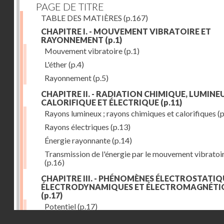
PAGE DE TITRE
TABLE DES MATIÈRES
(p.167)
CHAPITRE I. - MOUVEMENT VIBRATOIRE ET
RAYONNEMENT
(p.1)
Mouvement vibratoire
(p.1)
L'éther
(p.4)
Rayonnement
(p.5)
CHAPITRE II. - RADIATION CHIMIQUE, LUMINEU
CALORIFIQUE ET ÉLECTRIQUE
(p.11)
Rayons lumineux ; rayons chimiques et calorifiques
(p
Rayons électriques
(p.13)
Énergie rayonnante
(p.14)
Transmission de l'énergie par le mouvement vibratoi
(p.16)
CHAPITRE III. - PHÉNOMÈNES ÉLECTROSTATIQ
ÉLECTRODYNAMIQUES ET ÉLECTROMAGNÉTI
(p.17)
Potentiel
(p.17)
Droits réservés - CNAM
Charge électrique
(p.18)