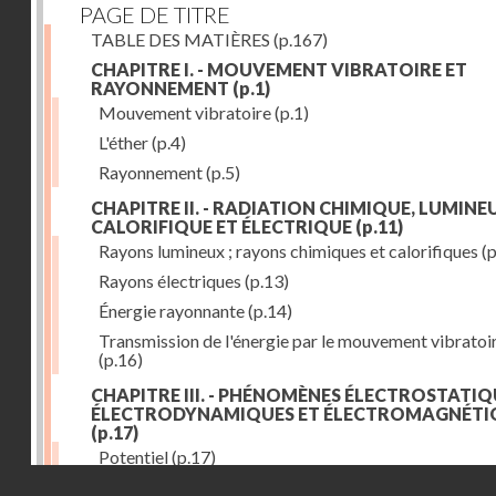
PAGE DE TITRE
TABLE DES MATIÈRES
(p.167)
CHAPITRE I. - MOUVEMENT VIBRATOIRE ET
RAYONNEMENT
(p.1)
Mouvement vibratoire
(p.1)
L'éther
(p.4)
Rayonnement
(p.5)
CHAPITRE II. - RADIATION CHIMIQUE, LUMINEU
CALORIFIQUE ET ÉLECTRIQUE
(p.11)
Rayons lumineux ; rayons chimiques et calorifiques
(p
Rayons électriques
(p.13)
Énergie rayonnante
(p.14)
Transmission de l'énergie par le mouvement vibratoi
(p.16)
CHAPITRE III. - PHÉNOMÈNES ÉLECTROSTATIQ
ÉLECTRODYNAMIQUES ET ÉLECTROMAGNÉTI
(p.17)
Potentiel
(p.17)
Droits réservés - CNAM
Charge électrique
(p.18)