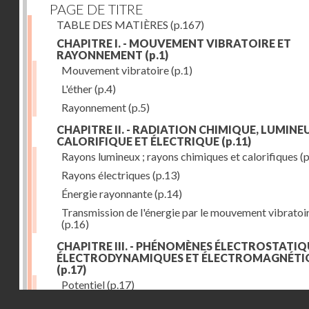
PAGE DE TITRE
TABLE DES MATIÈRES
(p.167)
CHAPITRE I. - MOUVEMENT VIBRATOIRE ET
RAYONNEMENT
(p.1)
Mouvement vibratoire
(p.1)
L'éther
(p.4)
Rayonnement
(p.5)
CHAPITRE II. - RADIATION CHIMIQUE, LUMINEU
CALORIFIQUE ET ÉLECTRIQUE
(p.11)
Rayons lumineux ; rayons chimiques et calorifiques
(p
Rayons électriques
(p.13)
Énergie rayonnante
(p.14)
Transmission de l'énergie par le mouvement vibratoi
(p.16)
CHAPITRE III. - PHÉNOMÈNES ÉLECTROSTATIQ
ÉLECTRODYNAMIQUES ET ÉLECTROMAGNÉTI
(p.17)
Potentiel
(p.17)
Droits réservés - CNAM
Charge électrique
(p.18)