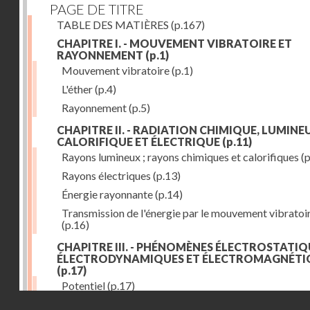
PAGE DE TITRE
TABLE DES MATIÈRES
(p.167)
CHAPITRE I. - MOUVEMENT VIBRATOIRE ET
RAYONNEMENT
(p.1)
Mouvement vibratoire
(p.1)
L'éther
(p.4)
Rayonnement
(p.5)
CHAPITRE II. - RADIATION CHIMIQUE, LUMINEU
CALORIFIQUE ET ÉLECTRIQUE
(p.11)
Rayons lumineux ; rayons chimiques et calorifiques
(p
Rayons électriques
(p.13)
Énergie rayonnante
(p.14)
Transmission de l'énergie par le mouvement vibratoi
(p.16)
CHAPITRE III. - PHÉNOMÈNES ÉLECTROSTATIQ
ÉLECTRODYNAMIQUES ET ÉLECTROMAGNÉTI
(p.17)
Potentiel
(p.17)
Droits réservés - CNAM
Charge électrique
(p.18)