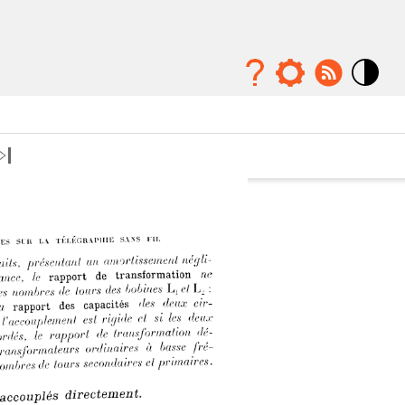
Mode
contraste
élévé