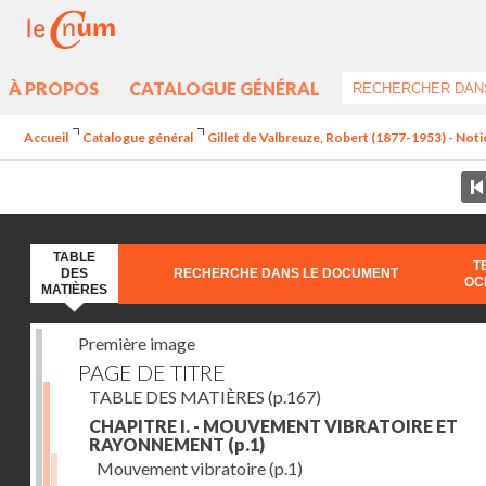
À PROPOS
CATALOGUE GÉNÉRAL
Accueil
Catalogue général
Gillet de Valbreuze, Robert (1877-1953) - Notion
TABLE
T
DES
RECHERCHE DANS LE DOCUMENT
OC
MATIÈRES
Première image
PAGE DE TITRE
TABLE DES MATIÈRES
(p.167)
CHAPITRE I. - MOUVEMENT VIBRATOIRE ET
RAYONNEMENT
(p.1)
Mouvement vibratoire
(p.1)