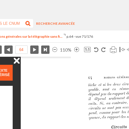
RECHERCHE AVANCÉE
s générales sur la télégraphie sans fi...
p.64 - vue 71/176
110%
EXTE
ÉRISÉ