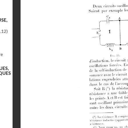
SE,
.12)
re
UES,
QUES