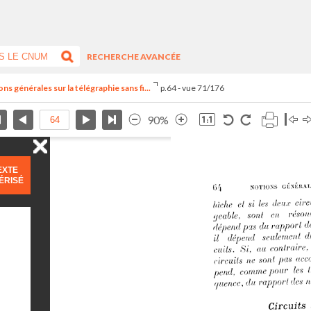
RECHERCHE AVANCÉE
s générales sur la télégraphie sans fi...
p.64 - vue 71/176
90%
EXTE
ÉRISÉ