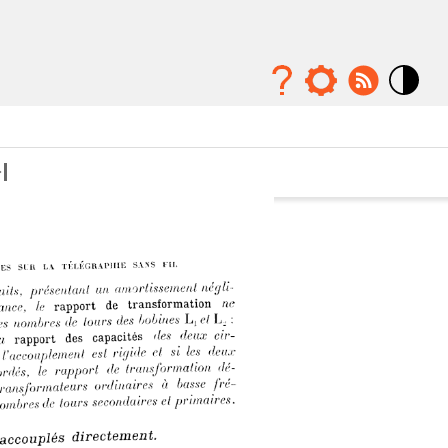
Mode
contraste
élévé