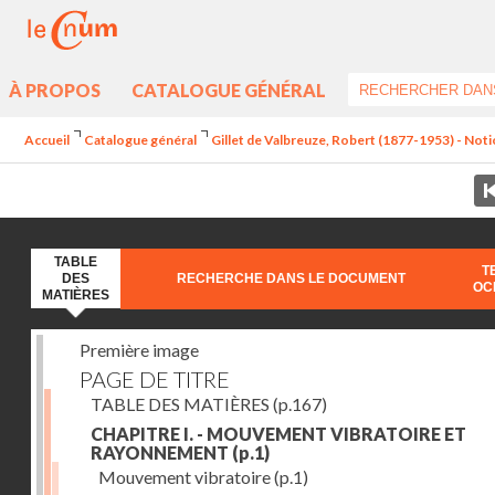
À PROPOS
CATALOGUE GÉNÉRAL
Accueil
Catalogue général
Gillet de Valbreuze, Robert (1877-1953) - Notion
TABLE
T
DES
RECHERCHE DANS LE DOCUMENT
OC
MATIÈRES
Première image
PAGE DE TITRE
TABLE DES MATIÈRES
(p.167)
CHAPITRE I. - MOUVEMENT VIBRATOIRE ET
RAYONNEMENT
(p.1)
Mouvement vibratoire
(p.1)