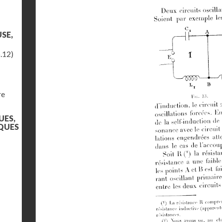
SE,
.12)
re
UES,
QUES