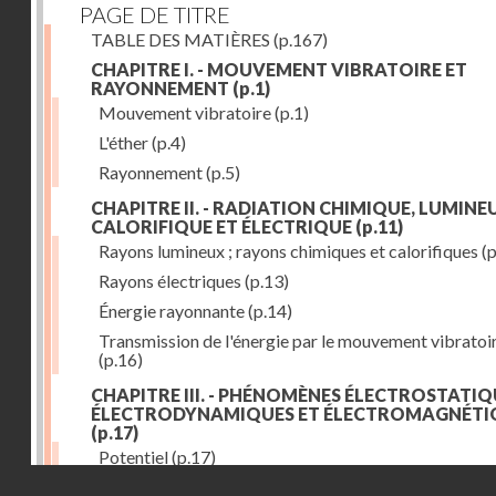
PAGE DE TITRE
TABLE DES MATIÈRES
(p.167)
CHAPITRE I. - MOUVEMENT VIBRATOIRE ET
RAYONNEMENT
(p.1)
Mouvement vibratoire
(p.1)
L'éther
(p.4)
Rayonnement
(p.5)
CHAPITRE II. - RADIATION CHIMIQUE, LUMINEU
CALORIFIQUE ET ÉLECTRIQUE
(p.11)
Rayons lumineux ; rayons chimiques et calorifiques
(p
Rayons électriques
(p.13)
Énergie rayonnante
(p.14)
Transmission de l'énergie par le mouvement vibratoi
(p.16)
CHAPITRE III. - PHÉNOMÈNES ÉLECTROSTATIQ
ÉLECTRODYNAMIQUES ET ÉLECTROMAGNÉTI
(p.17)
Potentiel
(p.17)
Droits réservés - CNAM
Charge électrique
(p.18)