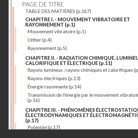
PAGE DE TITRE
TABLE DES MATIÈRES
(p.167)
CHAPITRE I. - MOUVEMENT VIBRATOIRE ET
RAYONNEMENT
(p.1)
Mouvement vibratoire
(p.1)
L'éther
(p.4)
Rayonnement
(p.5)
CHAPITRE II. - RADIATION CHIMIQUE, LUMINEU
CALORIFIQUE ET ÉLECTRIQUE
(p.11)
Rayons lumineux ; rayons chimiques et calorifiques
(p
Rayons électriques
(p.13)
Énergie rayonnante
(p.14)
Transmission de l'énergie par le mouvement vibratoi
(p.16)
CHAPITRE III. - PHÉNOMÈNES ÉLECTROSTATIQ
ÉLECTRODYNAMIQUES ET ÉLECTROMAGNÉTI
(p.17)
Potentiel
(p.17)
Droits réservés - CNAM
Charge électrique
(p.18)