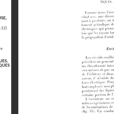
SE,
.12)
re
UES,
QUES