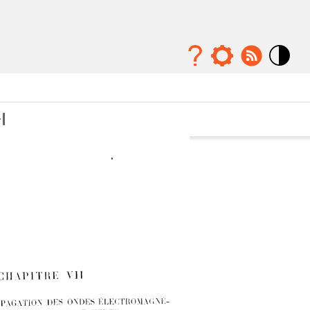
Mode
contraste
élévé