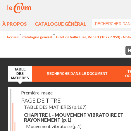
À PROPOS
CATALOGUE GÉNÉRAL
Accueil
Catalogue général
Gillet de Valbreuze, Robert (1877-1953) - Notion
TABLE
T
DES
RECHERCHE DANS LE DOCUMENT
OC
MATIÈRES
Première image
PAGE DE TITRE
TABLE DES MATIÈRES
(p.167)
CHAPITRE I. - MOUVEMENT VIBRATOIRE ET
RAYONNEMENT
(p.1)
Mouvement vibratoire
(p.1)