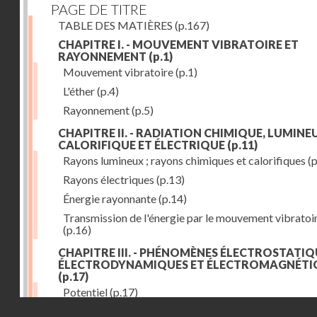
PAGE DE TITRE
TABLE DES MATIÈRES
(p.167)
CHAPITRE I. - MOUVEMENT VIBRATOIRE ET
RAYONNEMENT
(p.1)
Mouvement vibratoire
(p.1)
L'éther
(p.4)
Rayonnement
(p.5)
CHAPITRE II. - RADIATION CHIMIQUE, LUMINEU
CALORIFIQUE ET ÉLECTRIQUE
(p.11)
Rayons lumineux ; rayons chimiques et calorifiques
(p
Rayons électriques
(p.13)
Énergie rayonnante
(p.14)
Transmission de l'énergie par le mouvement vibratoi
(p.16)
CHAPITRE III. - PHÉNOMÈNES ÉLECTROSTATIQ
ÉLECTRODYNAMIQUES ET ÉLECTROMAGNÉTI
(p.17)
Potentiel
(p.17)
Droits réservés - CNAM
Charge électrique
(p.18)