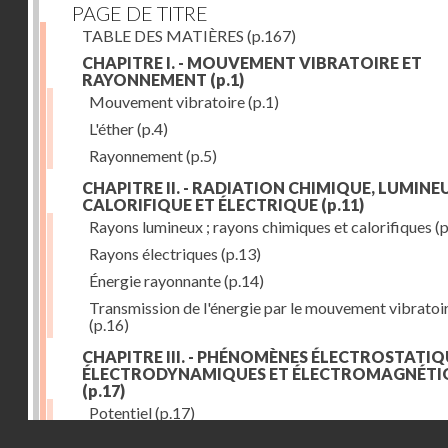
PAGE DE TITRE
TABLE DES MATIÈRES
(p.167)
CHAPITRE I. - MOUVEMENT VIBRATOIRE ET
RAYONNEMENT
(p.1)
Mouvement vibratoire
(p.1)
L'éther
(p.4)
Rayonnement
(p.5)
CHAPITRE II. - RADIATION CHIMIQUE, LUMINEU
CALORIFIQUE ET ÉLECTRIQUE
(p.11)
Rayons lumineux ; rayons chimiques et calorifiques
(p
Rayons électriques
(p.13)
Énergie rayonnante
(p.14)
Transmission de l'énergie par le mouvement vibratoi
(p.16)
CHAPITRE III. - PHÉNOMÈNES ÉLECTROSTATIQ
ÉLECTRODYNAMIQUES ET ÉLECTROMAGNÉTI
(p.17)
Potentiel
(p.17)
Droits réservés - CNAM
Charge électrique
(p.18)