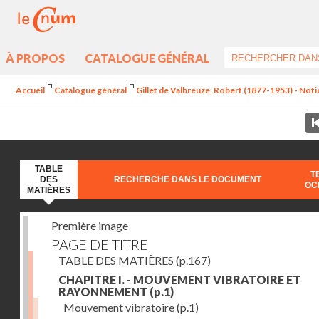
À PROPOS
CATALOGUE GÉNÉRAL
Accueil
Catalogue général
Gillet de Valbreuze, Robert (1877-1953) - Notion
TABLE
T
DES
RECHERCHE DANS LE DOCUMENT
OC
MATIÈRES
Première image
PAGE DE TITRE
TABLE DES MATIÈRES
(p.167)
CHAPITRE I. - MOUVEMENT VIBRATOIRE ET
RAYONNEMENT
(p.1)
Mouvement vibratoire
(p.1)