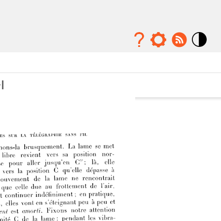
Mode
contraste
élévé