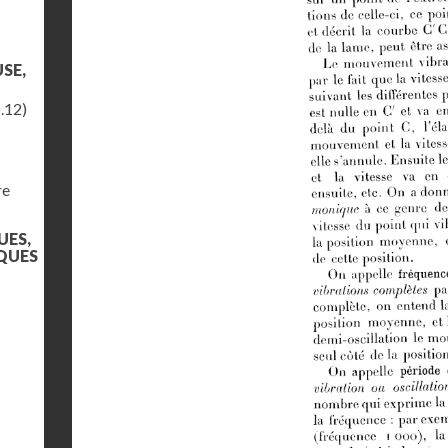
SE,
.12)
re
UES,
QUES