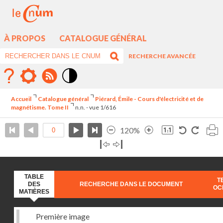
À PROPOS
CATALOGUE GÉNÉRAL
RECHERCHE AVANCÉE
Mode
contraste
Accueil
Catalogue général
Piérard, Émile - Cours d'électricité et de
élévé
magnétisme. Tome II
n.n. - vue 1/616
120%
TABLE
T
DES
RECHERCHE DANS LE DOCUMENT
OC
MATIÈRES
Première image