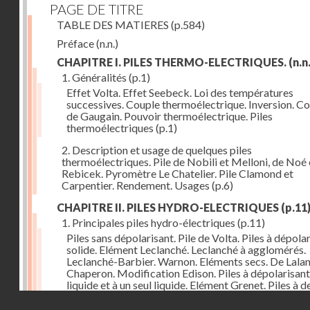
PAGE DE TITRE
TABLE DES MATIERES
(p.584)
Préface
(n.n.)
CHAPITRE I. PILES THERMO-ELECTRIQUES.
(n.n.
1. Généralités
(p.1)
Effet Volta. Effet Seebeck. Loi des températures
successives. Couple thermoélectrique. Inversion. C
de Gaugain. Pouvoir thermoélectrique. Piles
thermoélectriques
(p.1)
2. Description et usage de quelques piles
thermoélectriques. Pile de Nobili et Melloni, de Noé 
Rebicek. Pyromètre Le Chatelier. Pile Clamond et
Carpentier. Rendement. Usages
(p.6)
CHAPITRE II. PILES HYDRO-ELECTRIQUES
(p.11
1. Principales piles hydro-électriques
(p.11)
Piles sans dépolarisant. Pile de Volta. Piles à dépola
solide. Elément Leclanché. Leclanché à agglomérés.
Leclanché-Barbier. Warnon. Eléments secs. De Lalan
Chaperon. Modification Edison. Piles à dépolarisant
liquide et à un seul liquide. Elément Grenet. Piles à d
liquides. Eléments Daniel, Gravity, d'Infre-ville, Buns
Droits réservés - CNAM
Piles étalons. Eléments au sulfate de cuivre, Latimer