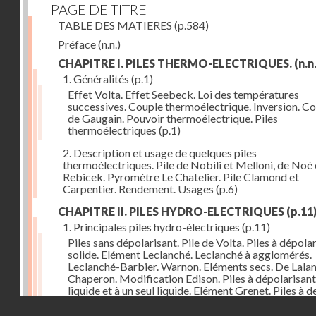
PAGE DE TITRE
TABLE DES MATIERES
(p.584)
Préface
(n.n.)
CHAPITRE I. PILES THERMO-ELECTRIQUES.
(n.n.
1. Généralités
(p.1)
Effet Volta. Effet Seebeck. Loi des températures
successives. Couple thermoélectrique. Inversion. C
de Gaugain. Pouvoir thermoélectrique. Piles
thermoélectriques
(p.1)
2. Description et usage de quelques piles
thermoélectriques. Pile de Nobili et Melloni, de Noé 
Rebicek. Pyromètre Le Chatelier. Pile Clamond et
Carpentier. Rendement. Usages
(p.6)
CHAPITRE II. PILES HYDRO-ELECTRIQUES
(p.11
1. Principales piles hydro-électriques
(p.11)
Piles sans dépolarisant. Pile de Volta. Piles à dépola
solide. Elément Leclanché. Leclanché à agglomérés.
Leclanché-Barbier. Warnon. Eléments secs. De Lalan
Chaperon. Modification Edison. Piles à dépolarisant
liquide et à un seul liquide. Elément Grenet. Piles à d
liquides. Eléments Daniel, Gravity, d'Infre-ville, Buns
Droits réservés - CNAM
Piles étalons. Eléments au sulfate de cuivre, Latimer