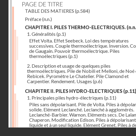
PAGE DE TITRE
TABLE DES MATIERES
(p.584)
Préface
(n.n.)
CHAPITRE I. PILES THERMO-ELECTRIQUES.
(n.n.
1. Généralités
(p.1)
Effet Volta. Effet Seebeck. Loi des températures
successives. Couple thermoélectrique. Inversion. C
de Gaugain. Pouvoir thermoélectrique. Piles
thermoélectriques
(p.1)
2. Description et usage de quelques piles
thermoélectriques. Pile de Nobili et Melloni, de Noé 
Rebicek. Pyromètre Le Chatelier. Pile Clamond et
Carpentier. Rendement. Usages
(p.6)
CHAPITRE II. PILES HYDRO-ELECTRIQUES
(p.11
1. Principales piles hydro-électriques
(p.11)
Piles sans dépolarisant. Pile de Volta. Piles à dépola
solide. Elément Leclanché. Leclanché à agglomérés.
Leclanché-Barbier. Warnon. Eléments secs. De Lalan
Chaperon. Modification Edison. Piles à dépolarisant
liquide et à un seul liquide. Elément Grenet. Piles à d
liquides. Eléments Daniel, Gravity, d'Infre-ville, Buns
Droits réservés - CNAM
Piles étalons. Eléments au sulfate de cuivre, Latimer