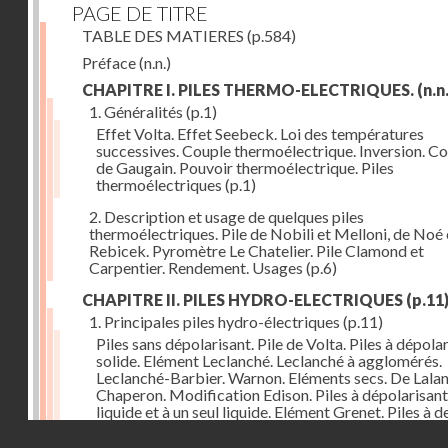
PAGE DE TITRE
TABLE DES MATIERES
(p.584)
Préface
(n.n.)
CHAPITRE I. PILES THERMO-ELECTRIQUES.
(n.n.
1. Généralités
(p.1)
Effet Volta. Effet Seebeck. Loi des températures
successives. Couple thermoélectrique. Inversion. C
de Gaugain. Pouvoir thermoélectrique. Piles
thermoélectriques
(p.1)
2. Description et usage de quelques piles
thermoélectriques. Pile de Nobili et Melloni, de Noé 
Rebicek. Pyromètre Le Chatelier. Pile Clamond et
Carpentier. Rendement. Usages
(p.6)
CHAPITRE II. PILES HYDRO-ELECTRIQUES
(p.11
1. Principales piles hydro-électriques
(p.11)
Piles sans dépolarisant. Pile de Volta. Piles à dépola
solide. Elément Leclanché. Leclanché à agglomérés.
Leclanché-Barbier. Warnon. Eléments secs. De Lalan
Chaperon. Modification Edison. Piles à dépolarisant
liquide et à un seul liquide. Elément Grenet. Piles à d
liquides. Eléments Daniel, Gravity, d'Infre-ville, Buns
Droits réservés - CNAM
Piles étalons. Eléments au sulfate de cuivre, Latimer