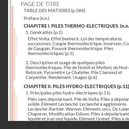
PAGE DE TITRE
TABLE DES MATIERES
(p.584)
Préface
(n.n.)
CHAPITRE I. PILES THERMO-ELECTRIQUES.
(n.n.
1. Généralités
(p.1)
Effet Volta. Effet Seebeck. Loi des températures
successives. Couple thermoélectrique. Inversion. C
de Gaugain. Pouvoir thermoélectrique. Piles
thermoélectriques
(p.1)
2. Description et usage de quelques piles
thermoélectriques. Pile de Nobili et Melloni, de Noé 
Rebicek. Pyromètre Le Chatelier. Pile Clamond et
Carpentier. Rendement. Usages
(p.6)
CHAPITRE II. PILES HYDRO-ELECTRIQUES
(p.11
1. Principales piles hydro-électriques
(p.11)
Piles sans dépolarisant. Pile de Volta. Piles à dépola
solide. Elément Leclanché. Leclanché à agglomérés.
Leclanché-Barbier. Warnon. Eléments secs. De Lalan
Chaperon. Modification Edison. Piles à dépolarisant
liquide et à un seul liquide. Elément Grenet. Piles à d
liquides. Eléments Daniel, Gravity, d'Infre-ville, Buns
Droits réservés - CNAM
Piles étalons. Eléments au sulfate de cuivre, Latimer