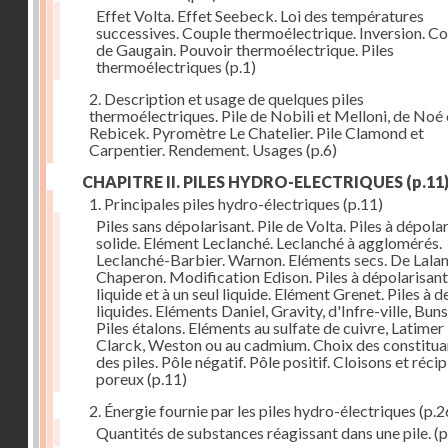
Effet Volta. Effet Seebeck. Loi des températures
successives. Couple thermoélectrique. Inversion. C
de Gaugain. Pouvoir thermoélectrique. Piles
thermoélectriques
(p.1)
2. Description et usage de quelques piles
thermoélectriques. Pile de Nobili et Melloni, de Noé 
Rebicek. Pyromètre Le Chatelier. Pile Clamond et
Carpentier. Rendement. Usages
(p.6)
CHAPITRE II. PILES HYDRO-ELECTRIQUES
(p.11
1. Principales piles hydro-électriques
(p.11)
Piles sans dépolarisant. Pile de Volta. Piles à dépola
solide. Elément Leclanché. Leclanché à agglomérés.
Leclanché-Barbier. Warnon. Eléments secs. De Lalan
Chaperon. Modification Edison. Piles à dépolarisant
liquide et à un seul liquide. Elément Grenet. Piles à d
liquides. Eléments Daniel, Gravity, d'Infre-ville, Buns
Piles étalons. Eléments au sulfate de cuivre, Latimer
Clarck, Weston ou au cadmium. Choix des constitua
des piles. Pôle négatif. Pôle positif. Cloisons et réci
poreux
(p.11)
2. Énergie fournie par les piles hydro-électriques
(p.2
Quantités de substances réagissant dans une pile.
(p