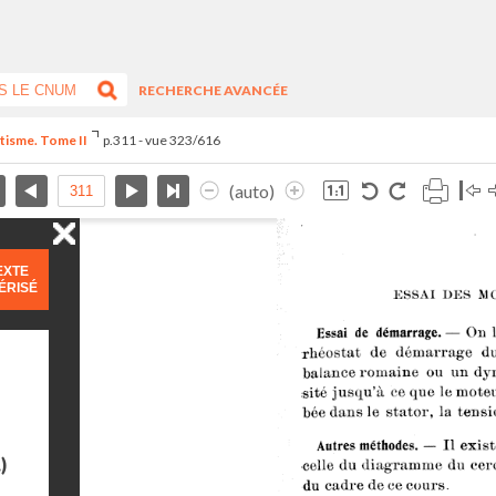
RECHERCHE AVANCÉE
étisme. Tome II
p.311 - vue 323/616
(auto)
EXTE
ÉRISÉ
)