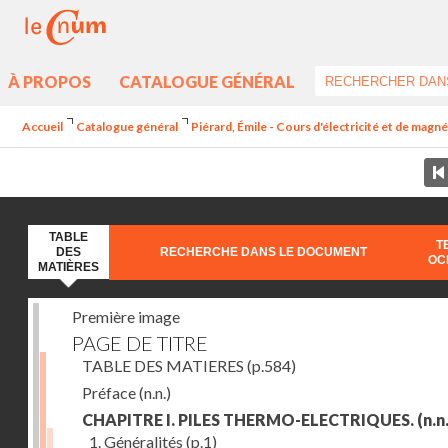
À PROPOS
CATALOGUE GÉNÉRAL
Accueil
Catalogue général
Piérard, Émile - Cours d'électricité et de magn
TABLE
T
DES
RECHERCHE DANS LE DOCUMENT
OC
MATIÈRES
Première image
PAGE DE TITRE
TABLE DES MATIERES
(p.584)
Préface
(n.n.)
CHAPITRE I. PILES THERMO-ELECTRIQUES.
(n.n.
1. Généralités
(p.1)