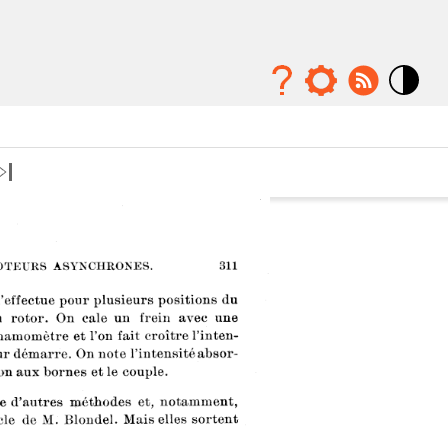
Mode
contraste
élévé