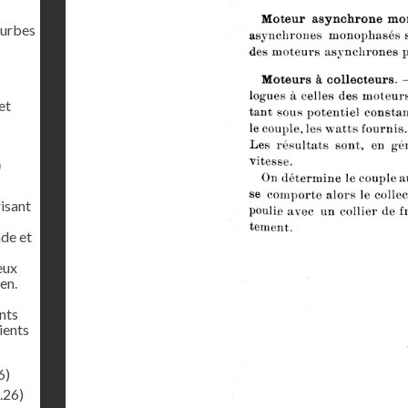
ourbes
et
)
risant
de et
eux
en.
nts
pients
6)
.26)