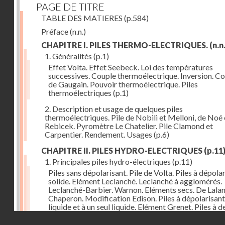
PAGE DE TITRE
TABLE DES MATIERES
(p.584)
Préface
(n.n.)
CHAPITRE I. PILES THERMO-ELECTRIQUES.
(n.n.
1. Généralités
(p.1)
Effet Volta. Effet Seebeck. Loi des températures
successives. Couple thermoélectrique. Inversion. C
de Gaugain. Pouvoir thermoélectrique. Piles
thermoélectriques
(p.1)
2. Description et usage de quelques piles
thermoélectriques. Pile de Nobili et Melloni, de Noé 
Rebicek. Pyromètre Le Chatelier. Pile Clamond et
Carpentier. Rendement. Usages
(p.6)
CHAPITRE II. PILES HYDRO-ELECTRIQUES
(p.11
1. Principales piles hydro-électriques
(p.11)
Piles sans dépolarisant. Pile de Volta. Piles à dépola
solide. Elément Leclanché. Leclanché à agglomérés.
Leclanché-Barbier. Warnon. Eléments secs. De Lalan
Chaperon. Modification Edison. Piles à dépolarisant
liquide et à un seul liquide. Elément Grenet. Piles à d
liquides. Eléments Daniel, Gravity, d'Infre-ville, Buns
Droits réservés - CNAM
Piles étalons. Eléments au sulfate de cuivre, Latimer