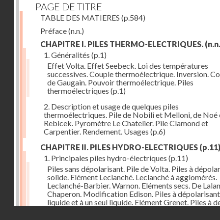
PAGE DE TITRE
TABLE DES MATIERES
(p.584)
Préface
(n.n.)
CHAPITRE I. PILES THERMO-ELECTRIQUES.
(n.n.
1. Généralités
(p.1)
Effet Volta. Effet Seebeck. Loi des températures
successives. Couple thermoélectrique. Inversion. C
de Gaugain. Pouvoir thermoélectrique. Piles
thermoélectriques
(p.1)
2. Description et usage de quelques piles
thermoélectriques. Pile de Nobili et Melloni, de Noé 
Rebicek. Pyromètre Le Chatelier. Pile Clamond et
Carpentier. Rendement. Usages
(p.6)
CHAPITRE II. PILES HYDRO-ELECTRIQUES
(p.11
1. Principales piles hydro-électriques
(p.11)
Piles sans dépolarisant. Pile de Volta. Piles à dépola
solide. Elément Leclanché. Leclanché à agglomérés.
Leclanché-Barbier. Warnon. Eléments secs. De Lalan
Chaperon. Modification Edison. Piles à dépolarisant
liquide et à un seul liquide. Elément Grenet. Piles à d
liquides. Eléments Daniel, Gravity, d'Infre-ville, Buns
Droits réservés - CNAM
Piles étalons. Eléments au sulfate de cuivre, Latimer