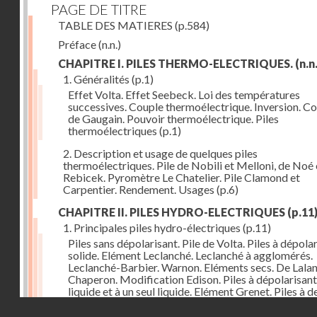
PAGE DE TITRE
TABLE DES MATIERES
(p.584)
Préface
(n.n.)
CHAPITRE I. PILES THERMO-ELECTRIQUES.
(n.n.
1. Généralités
(p.1)
Effet Volta. Effet Seebeck. Loi des températures
successives. Couple thermoélectrique. Inversion. C
de Gaugain. Pouvoir thermoélectrique. Piles
thermoélectriques
(p.1)
2. Description et usage de quelques piles
thermoélectriques. Pile de Nobili et Melloni, de Noé 
Rebicek. Pyromètre Le Chatelier. Pile Clamond et
Carpentier. Rendement. Usages
(p.6)
CHAPITRE II. PILES HYDRO-ELECTRIQUES
(p.11
1. Principales piles hydro-électriques
(p.11)
Piles sans dépolarisant. Pile de Volta. Piles à dépola
solide. Elément Leclanché. Leclanché à agglomérés.
Leclanché-Barbier. Warnon. Eléments secs. De Lalan
Chaperon. Modification Edison. Piles à dépolarisant
liquide et à un seul liquide. Elément Grenet. Piles à d
liquides. Eléments Daniel, Gravity, d'Infre-ville, Buns
Droits réservés - CNAM
Piles étalons. Eléments au sulfate de cuivre, Latimer