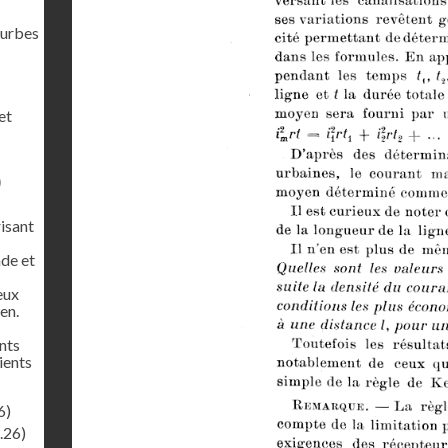
ourbes
et
)
risant
de et
eux
en.
nts
pients
6)
.26)