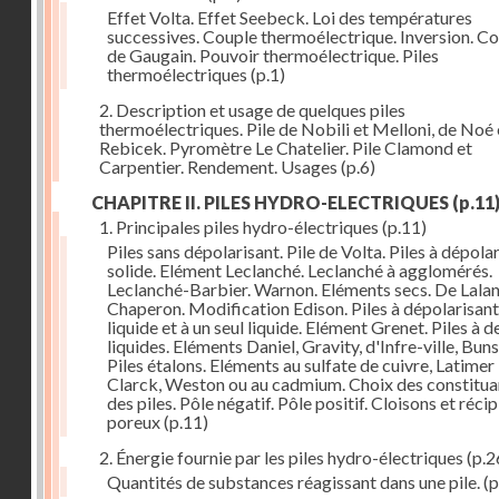
Effet Volta. Effet Seebeck. Loi des températures
successives. Couple thermoélectrique. Inversion. C
de Gaugain. Pouvoir thermoélectrique. Piles
thermoélectriques
(p.1)
2. Description et usage de quelques piles
thermoélectriques. Pile de Nobili et Melloni, de Noé 
Rebicek. Pyromètre Le Chatelier. Pile Clamond et
Carpentier. Rendement. Usages
(p.6)
CHAPITRE II. PILES HYDRO-ELECTRIQUES
(p.11
1. Principales piles hydro-électriques
(p.11)
Piles sans dépolarisant. Pile de Volta. Piles à dépola
solide. Elément Leclanché. Leclanché à agglomérés.
Leclanché-Barbier. Warnon. Eléments secs. De Lalan
Chaperon. Modification Edison. Piles à dépolarisant
liquide et à un seul liquide. Elément Grenet. Piles à d
liquides. Eléments Daniel, Gravity, d'Infre-ville, Buns
Piles étalons. Eléments au sulfate de cuivre, Latimer
Clarck, Weston ou au cadmium. Choix des constitua
des piles. Pôle négatif. Pôle positif. Cloisons et réci
poreux
(p.11)
2. Énergie fournie par les piles hydro-électriques
(p.2
Quantités de substances réagissant dans une pile.
(p