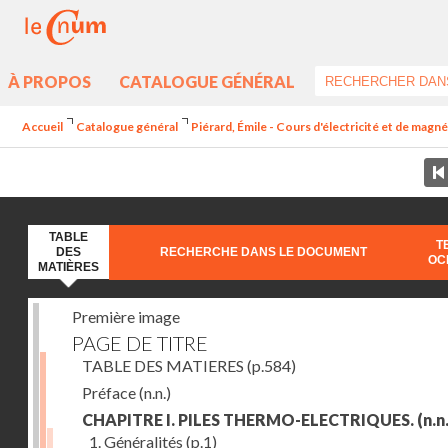
À PROPOS
CATALOGUE GÉNÉRAL
Accueil
Catalogue général
Piérard, Émile - Cours d'électricité et de magn
TABLE
T
DES
RECHERCHE DANS LE DOCUMENT
OC
MATIÈRES
Première image
PAGE DE TITRE
TABLE DES MATIERES
(p.584)
Préface
(n.n.)
CHAPITRE I. PILES THERMO-ELECTRIQUES.
(n.n.
1. Généralités
(p.1)