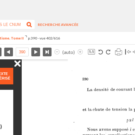
RECHERCHE AVANCÉE
étisme. Tome II
p.390 - vue 402/616
(auto)
EXTE
ÉRISÉ
)