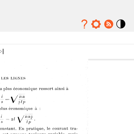
Mode
contraste
élévé