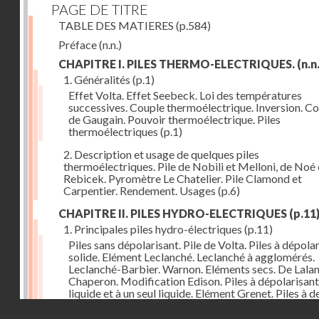
PAGE DE TITRE
TABLE DES MATIERES
(p.584)
Préface
(n.n.)
CHAPITRE I. PILES THERMO-ELECTRIQUES.
(n.n.
1. Généralités
(p.1)
Effet Volta. Effet Seebeck. Loi des températures
successives. Couple thermoélectrique. Inversion. C
de Gaugain. Pouvoir thermoélectrique. Piles
thermoélectriques
(p.1)
2. Description et usage de quelques piles
thermoélectriques. Pile de Nobili et Melloni, de Noé 
Rebicek. Pyromètre Le Chatelier. Pile Clamond et
Carpentier. Rendement. Usages
(p.6)
CHAPITRE II. PILES HYDRO-ELECTRIQUES
(p.11
1. Principales piles hydro-électriques
(p.11)
Piles sans dépolarisant. Pile de Volta. Piles à dépola
solide. Elément Leclanché. Leclanché à agglomérés.
Leclanché-Barbier. Warnon. Eléments secs. De Lalan
Chaperon. Modification Edison. Piles à dépolarisant
liquide et à un seul liquide. Elément Grenet. Piles à d
liquides. Eléments Daniel, Gravity, d'Infre-ville, Buns
Droits réservés - CNAM
Piles étalons. Eléments au sulfate de cuivre, Latimer