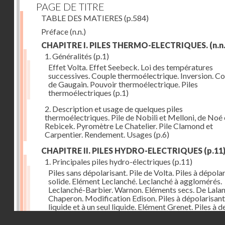
PAGE DE TITRE
TABLE DES MATIERES
(p.584)
Préface
(n.n.)
CHAPITRE I. PILES THERMO-ELECTRIQUES.
(n.n.
1. Généralités
(p.1)
Effet Volta. Effet Seebeck. Loi des températures
successives. Couple thermoélectrique. Inversion. C
de Gaugain. Pouvoir thermoélectrique. Piles
thermoélectriques
(p.1)
2. Description et usage de quelques piles
thermoélectriques. Pile de Nobili et Melloni, de Noé 
Rebicek. Pyromètre Le Chatelier. Pile Clamond et
Carpentier. Rendement. Usages
(p.6)
CHAPITRE II. PILES HYDRO-ELECTRIQUES
(p.11
1. Principales piles hydro-électriques
(p.11)
Piles sans dépolarisant. Pile de Volta. Piles à dépola
solide. Elément Leclanché. Leclanché à agglomérés.
Leclanché-Barbier. Warnon. Eléments secs. De Lalan
Chaperon. Modification Edison. Piles à dépolarisant
liquide et à un seul liquide. Elément Grenet. Piles à d
liquides. Eléments Daniel, Gravity, d'Infre-ville, Buns
Droits réservés - CNAM
Piles étalons. Eléments au sulfate de cuivre, Latimer