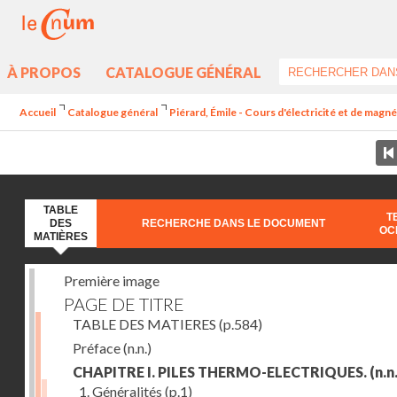
À PROPOS
CATALOGUE GÉNÉRAL
Accueil
Catalogue général
Piérard, Émile - Cours d'électricité et de magn
TABLE
T
DES
RECHERCHE DANS LE DOCUMENT
OC
MATIÈRES
Première image
PAGE DE TITRE
TABLE DES MATIERES
(p.584)
Préface
(n.n.)
CHAPITRE I. PILES THERMO-ELECTRIQUES.
(n.n.
1. Généralités
(p.1)