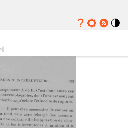
Mode
contraste
élévé