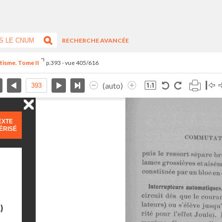
RECHERCHE AVANCÉE
étisme. Tome II
p.393 - vue 405/616
(auto)
EXTE
ÉRISÉ
)