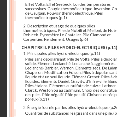
Effet Volta. Effet Seebeck. Loi des températures
successives. Couple thermoélectrique. Inversion. C
de Gaugain. Pouvoir thermoélectrique. Piles
thermoélectriques
(p.1)
2. Description et usage de quelques piles
thermoélectriques. Pile de Nobili et Melloni, de Noé 
Rebicek. Pyromètre Le Chatelier. Pile Clamond et
Carpentier. Rendement. Usages
(p.6)
CHAPITRE II. PILES HYDRO-ELECTRIQUES
(p.11
1. Principales piles hydro-électriques
(p.11)
Piles sans dépolarisant. Pile de Volta. Piles à dépola
solide. Elément Leclanché. Leclanché à agglomérés.
Leclanché-Barbier. Warnon. Eléments secs. De Lalan
Chaperon. Modification Edison. Piles à dépolarisant
liquide et à un seul liquide. Elément Grenet. Piles à d
liquides. Eléments Daniel, Gravity, d'Infre-ville, Buns
Piles étalons. Eléments au sulfate de cuivre, Latimer
Clarck, Weston ou au cadmium. Choix des constitua
des piles. Pôle négatif. Pôle positif. Cloisons et réci
poreux
(p.11)
2. Énergie fournie par les piles hydro-électriques
(p.2
Quantités de substances réagissant dans une pile.
(p