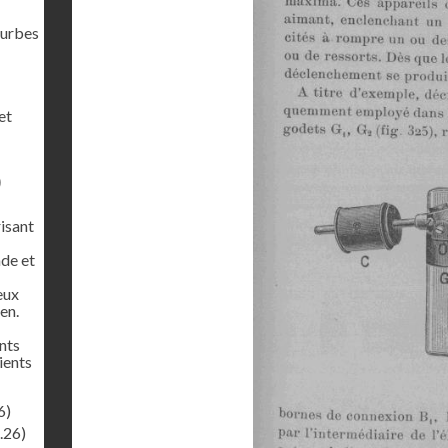
ourbes
et
)
risant
de et
eux
en.
nts
pients
6)
.26)