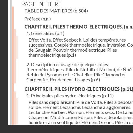
PAGE DE TITRE
TABLE DES MATIERES
(p.584)
Préface
(n.n.)
CHAPITRE I. PILES THERMO-ELECTRIQUES.
(n.n.
1. Généralités
(p.1)
Effet Volta. Effet Seebeck. Loi des températures
successives. Couple thermoélectrique. Inversion. C
de Gaugain. Pouvoir thermoélectrique. Piles
thermoélectriques
(p.1)
2. Description et usage de quelques piles
thermoélectriques. Pile de Nobili et Melloni, de Noé 
Rebicek. Pyromètre Le Chatelier. Pile Clamond et
Carpentier. Rendement. Usages
(p.6)
CHAPITRE II. PILES HYDRO-ELECTRIQUES
(p.11
1. Principales piles hydro-électriques
(p.11)
Piles sans dépolarisant. Pile de Volta. Piles à dépola
solide. Elément Leclanché. Leclanché à agglomérés.
Leclanché-Barbier. Warnon. Eléments secs. De Lalan
Chaperon. Modification Edison. Piles à dépolarisant
liquide et à un seul liquide. Elément Grenet. Piles à d
liquides. Eléments Daniel, Gravity, d'Infre-ville, Buns
Droits réservés - CNAM
Piles étalons. Eléments au sulfate de cuivre, Latimer