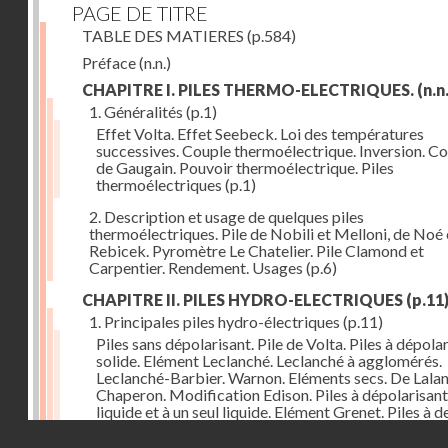
PAGE DE TITRE
TABLE DES MATIERES
(p.584)
Préface
(n.n.)
CHAPITRE I. PILES THERMO-ELECTRIQUES.
(n.n.
1. Généralités
(p.1)
Effet Volta. Effet Seebeck. Loi des températures
successives. Couple thermoélectrique. Inversion. C
de Gaugain. Pouvoir thermoélectrique. Piles
thermoélectriques
(p.1)
2. Description et usage de quelques piles
thermoélectriques. Pile de Nobili et Melloni, de Noé 
Rebicek. Pyromètre Le Chatelier. Pile Clamond et
Carpentier. Rendement. Usages
(p.6)
CHAPITRE II. PILES HYDRO-ELECTRIQUES
(p.11
1. Principales piles hydro-électriques
(p.11)
Piles sans dépolarisant. Pile de Volta. Piles à dépola
solide. Elément Leclanché. Leclanché à agglomérés.
Leclanché-Barbier. Warnon. Eléments secs. De Lalan
Chaperon. Modification Edison. Piles à dépolarisant
liquide et à un seul liquide. Elément Grenet. Piles à d
liquides. Eléments Daniel, Gravity, d'Infre-ville, Buns
Droits réservés - CNAM
Piles étalons. Eléments au sulfate de cuivre, Latimer