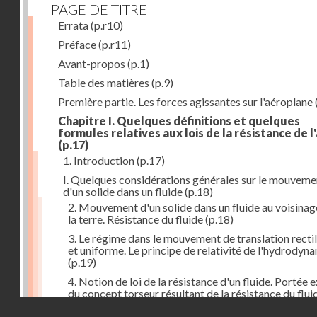
PAGE DE TITRE
Errata
(p.r10)
Préface
(p.r11)
Avant-propos
(p.1)
Table des matières
(p.9)
Première partie. Les forces agissantes sur l'aéroplane
Chapitre I. Quelques définitions et quelques
formules relatives aux lois de la résistance de l'
(p.17)
1. Introduction
(p.17)
I. Quelques considérations générales sur le mouveme
d'un solide dans un fluide
(p.18)
2. Mouvement d'un solide dans un fluide au voisinag
la terre. Résistance du fluide
(p.18)
3. Le régime dans le mouvement de translation recti
et uniforme. Le principe de relativité de l'hydrodyn
(p.19)
4. Notion de loi de la résistance d'un fluide. Portée 
du concept torseur résultant de la résistance du flui
(p.20)
Droits réservés - CNAM