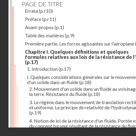
PAGE DE TITRE
Errata
(p.r10)
Préface
(p.r11)
Avant-propos
(p.1)
Table des matières
(p.9)
Première partie. Les forces agissantes sur l'aéroplane
Chapitre I. Quelques définitions et quelques
formules relatives aux lois de la résistance de l'
(p.17)
1. Introduction
(p.17)
I. Quelques considérations générales sur le mouveme
d'un solide dans un fluide
(p.18)
2. Mouvement d'un solide dans un fluide au voisinag
la terre. Résistance du fluide
(p.18)
3. Le régime dans le mouvement de translation recti
et uniforme. Le principe de relativité de l'hydrodyn
(p.19)
4. Notion de loi de la résistance d'un fluide. Portée 
du concept torseur résultant de la résistance du flui
(p.20)
Droits réservés - CNAM